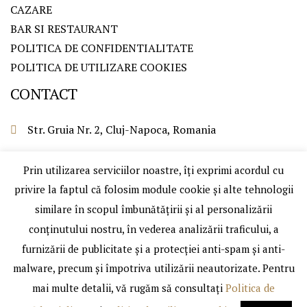
CAZARE
BAR SI RESTAURANT
POLITICA DE CONFIDENTIALITATE
POLITICA DE UTILIZARE COOKIES
CONTACT
Str. Gruia Nr. 2, Cluj-Napoca, Romania
0264 439 924
Prin utilizarea serviciilor noastre, îți exprimi acordul cu
0741147797
privire la faptul că folosim module cookie și alte tehnologii
similare în scopul îmbunătățirii și al personalizării
office@hotelseven.ro
conținutului nostru, în vederea analizării traficului, a
furnizării de publicitate și a protecției anti-spam și anti-
Copyright © HOTEL SEVEN |
Designed & Developed by
malware, precum și împotriva utilizării neautorizate. Pentru
TOATE DREPTURILE
WEDEV IT
mai multe detalii, vă rugăm să consultați
Politica de