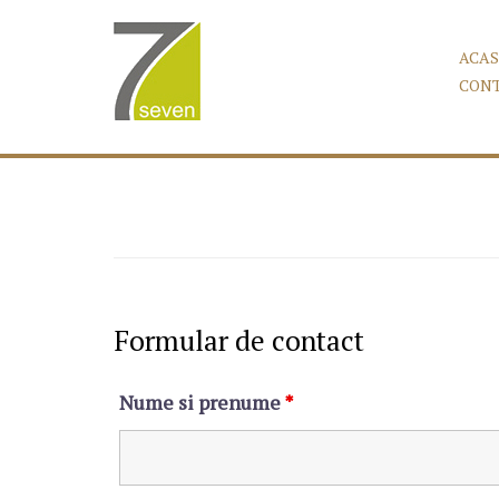
Skip
to
ACA
content
CON
Formular de contact
Nume si prenume
*